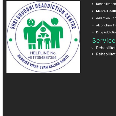
Rehabilitatio
Mental Healt
Addiction Reh
Alcoholism T
Drug Addicti
Service
Rehabilita
Rehabilitat