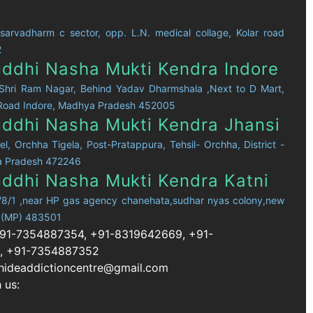
 sarvadharm c sector, opp. L.N. medical collage, Kolar road
2
uddhi Nasha Mukti Kendra Indore
, Shri Ram Nagar, Behind Yadav Dharmshala ,Next to D Mart,
t Road Indore, Madhya Pradesh 452005
uddhi Nasha Mukti Kendra Jhansi
el, Orchha Tigela, Post-Pratappura, Tehsil- Orchha, District -
a Pradesh 472246
uddhi Nasha Mukti Kendra Katni
/8/1 ,near HP gas agency chanehata,sudhar nyas colony,new
ni (MP) 483501
+91-7354887354, +91-8319642669, +91-
, +91-7354887352
dhideaddictioncentre@gmail.com
h us: