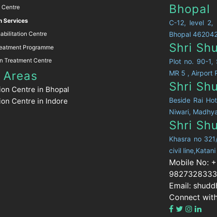
Bhopal
n Centre
h Services
C-12, level 2,
abilitation Centre
Bhopal 46204
Shri Sh
reatment Programme
on Treatment Centre
Plot no. 90-1
 Areas
MR 5 , Airpor
Shri Sh
tion Centre in Bhopal
Beside Rai Hot
ion Centre in Indore
Niwari, Madhy
Shri Sh
Khasra no 321
civil line,Kata
Mobile No: 
9827328333
Email: shud
Connect wit