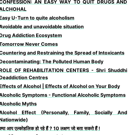
CONFESSION: AN EASY WAY TO QUIT DRUGS AND
ALCHOHAL
Easy U-Turn to quite alcoholism
Avoidable and unavoidable situation
Drug Addiction Ecosystem
Tomorrow Never Comes
Countering and Restraining the Spread of Intoxicants
Decontaminating: The Polluted Human Body
ROLE OF REHABILITATION CENTERS - Shri Shuddhi
Deaddiction Centres
Effects of Alcohol | Effects of Alcohol on Your Body
Alcoholic Symptoms - Functional Alcoholic Symptoms
Alcoholic Myths
Alcohol Effect (Personally, Family, Socially And
Nationwide)
क्या आप एल्कोहलिक हो रहे हैं ? 10 लक्षण जो बता सकते हैं !