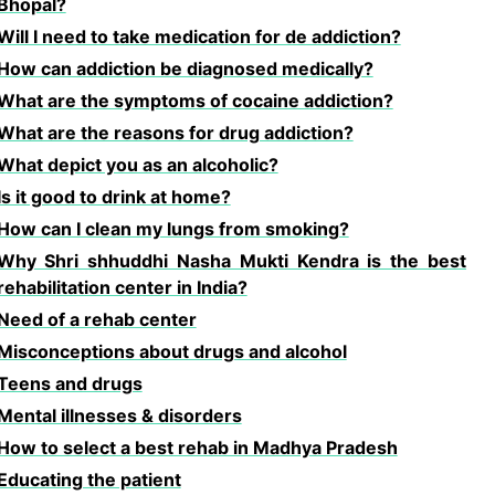
Bhopal?
Will I need to take medication for de addiction?
How can addiction be diagnosed medically?
What are the symptoms of cocaine addiction?
What are the reasons for drug addiction?
What depict you as an alcoholic?
Is it good to drink at home?
How can I clean my lungs from smoking?
Why Shri shhuddhi Nasha Mukti Kendra is the best
rehabilitation center in India?
Need of a rehab center
Misconceptions about drugs and alcohol
Teens and drugs
Mental illnesses & disorders
How to select a best rehab in Madhya Pradesh
Educating the patient